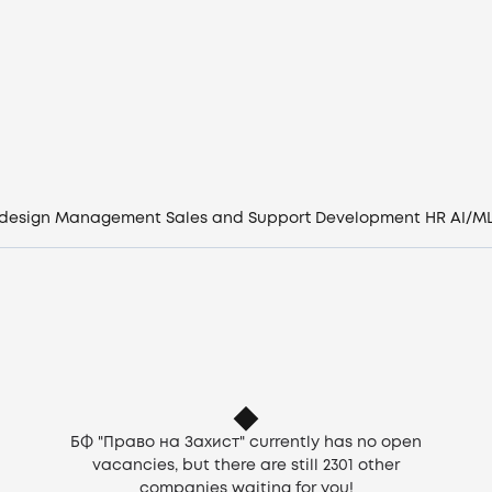
Vacancies
Companies
CV generator
Login
 design
Management
Sales and Support
Development
HR
AI/M
EN
БФ "Право на Захист" currently has no open
vacancies, but there are still
2301
other
companies waiting for you!