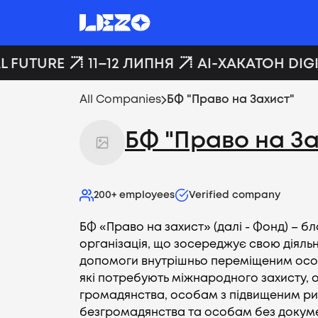
 FUTURE
11–12 ЛИПНЯ
AI-ХАКАТОН DIGI
All Companies
БФ "Право на Захист"
БФ "Право на За
200+
employees
Verified company
БФ «Право на захист» (далі - Фонд) – б
організація, що зосереджує свою діяльн
допомоги внутрішньо переміщеним осо
які потребують міжнародного захисту,
громадянства, особам з підвищеним р
безгромадянства та особам без документ