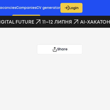
acancies
Companies
CV generator
Login
GITAL FUTURE
11–12 ЛИПНЯ
AI-ХАКАТОН 
Share