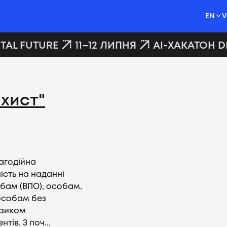
EN
V
TAL FUTURE
11–12 ЛИПНЯ
AI-ХАКАТОН DI
хист"
лагодійна
ість на наданні
бам (ВПО), особам,
 особам без
изиком
ів. З поч...