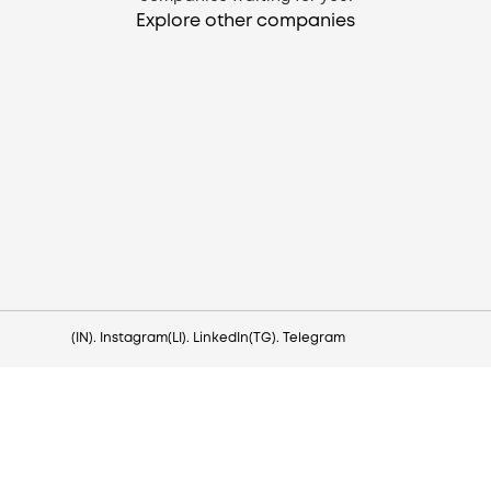
Explore other companies
Need help?
Contact us via
hello@lezo.io
(IN). Instagram
(LI). LinkedIn
(TG). Telegram