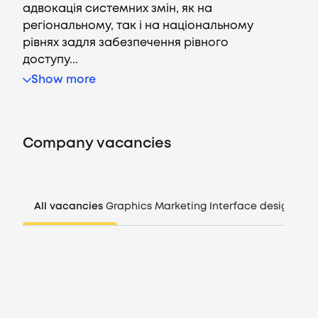
адвокація системних змін, як на
регіональному, так і на національному
рівнях задля забезпечення рівного
доступу...
Vacancies
Show more
Companies
Company vacancies
CV generator
Login
All vacancies
Graphics
Marketing
Interface design
Man
EN