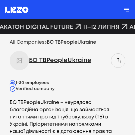
ХАКАТОН DIGITAL FUTURE
11–12 ЛИПНЯ
A
All Companies
БО TBPeopleUkraine
БО TBPeopleUkraine
1-30
employees
Verified company
БО TBPeopleUkraine – неурядова
благодійна організація, що займається
питаннями протидії туберкульозу (ТБ) в
Україні. Пріоритетними напрямками
нашої діяльності є відстоювання прав та