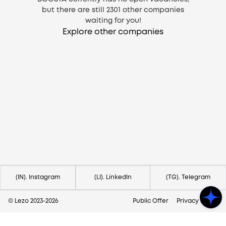
but there are still
2301
other companies
waiting for you!
Explore other companies
Need help?
Contact us via
hello@lezo.io
(IN). Instagram
(LI). LinkedIn
(TG). Telegram
© Lezo 2023-
2026
Public Offer
Privacy Policy