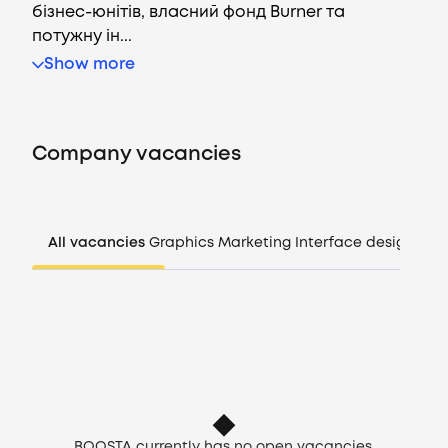
бізнес-юнітів, власний фонд Burner та
потужну ін...
Show more
Vacancies
Companies
Company vacancies
CV generator
Login
All vacancies
Graphics
Marketing
Interface design
Man
EN
BOOSTA currently has no open vacancies,