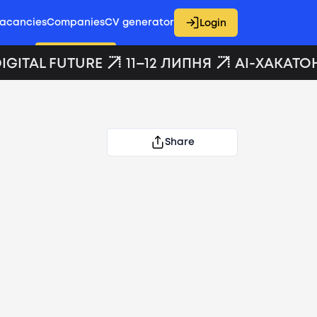
acancies
Companies
CV generator
Login
GITAL FUTURE
11–12 ЛИПНЯ
AI-ХАКАТОН 
Share