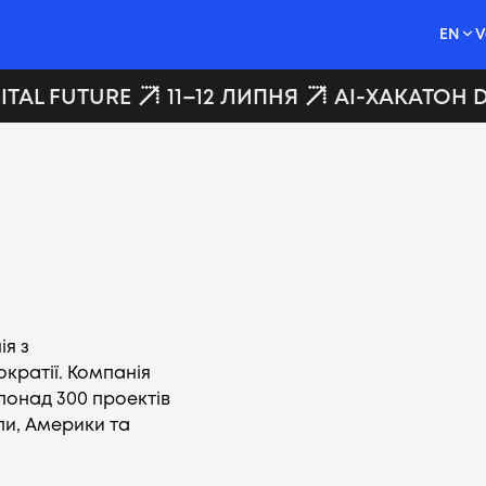
EN
V
TAL FUTURE
11–12 ЛИПНЯ
AI-ХАКАТОН DI
ія з
ратії. Компанія
 понад 300 проектів
опи, Америки та