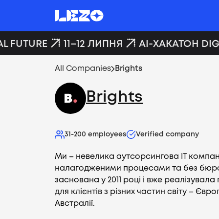
L FUTURE
11–12 ЛИПНЯ
AI-ХАКАТОН DIGI
All Companies
Brights
Brights
31-200
employees
Verified company
Ми – невелика аутсорсингова IT компан
налагодженими процесами та без бюрок
заснована у 2011 році і вже реалізувала
для клієнтів з різних частин світу – Євр
Австралії.