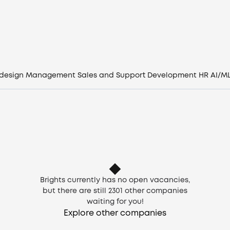
Vacancies
Companies
CV generator
 design
Management
Sales and Support
Development
HR
AI/M
Login
EN
Brights currently has no open vacancies,
but there are still
2301
other companies
waiting for you!
Explore other companies