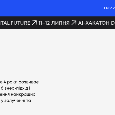
EN
V
TAL FUTURE
11–12 ЛИПНЯ
AI-ХАКАТОН DI
же 4 роки розвиває
бізнес-підхід і
гнення найкращих
 у залученні та