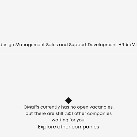
Vacancies
Companies
CV generator
 design
Management
Sales and Support
Development
HR
AI/M
Login
EN
CMaffs currently has no open vacancies,
but there are still
2301
other companies
waiting for you!
Explore other companies