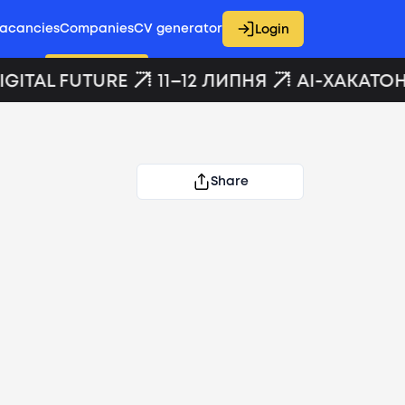
acancies
Companies
CV generator
Login
GITAL FUTURE
11–12 ЛИПНЯ
AI-ХАКАТОН 
Share