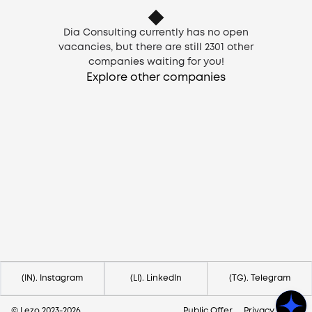
Dia Consulting currently has no open
vacancies, but there are still
2301
other
companies waiting for you!
Explore other companies
Need help?
Contact us via
hello@lezo.io
(IN). Instagram
(LI). LinkedIn
(TG). Telegram
© Lezo 2023-
2026
Public Offer
Privacy Policy