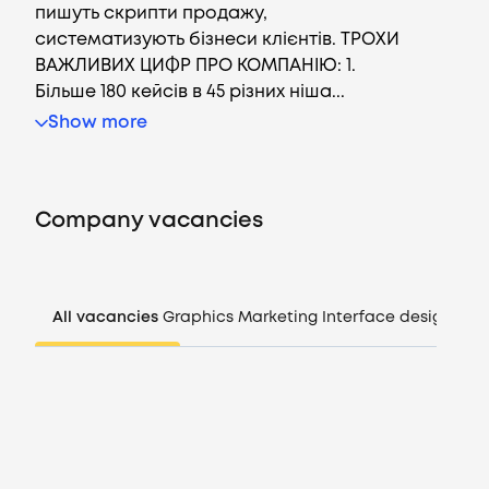
пишуть скрипти продажу,
систематизують бізнеси клієнтів. ТРОХИ
ВАЖЛИВИХ ЦИФР ПРО КОМПАНІЮ: 1.
Більше 180 кейсів в 45 різних ніша...
Vacancies
Show more
Companies
Company vacancies
CV generator
Login
All vacancies
Graphics
Marketing
Interface design
Man
EN