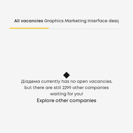
Companies
All vacancies
Graphics
Marketing
Interface design
Man
CV generator
Login
EN
Діадема currently has no open vacancies,
but there are still
2299
other companies
waiting for you!
Explore other companies