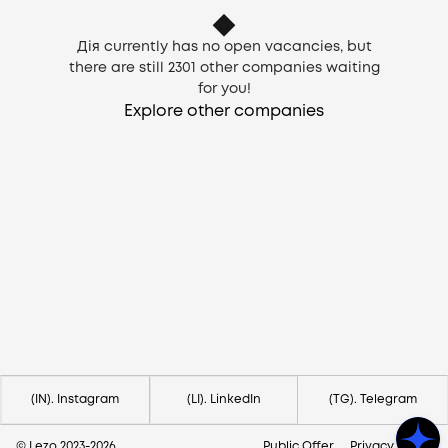
Дія currently has no open vacancies, but
there are still
2301
other companies waiting
for you!
Explore other companies
Need help?
Contact us via
hello@lezo.io
(IN). Instagram
(LI). LinkedIn
(TG). Telegram
© Lezo 2023-
2026
Public Offer
Privacy Policy