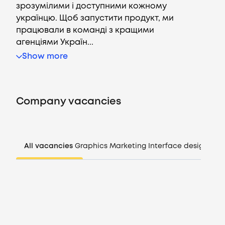
зрозумілими і доступними кожному
українцю. Щоб запустити продукт, ми
працювали в команді з кращими
агенціями Україн...
Vacancies
Show more
Companies
Company vacancies
CV generator
Login
All vacancies
Graphics
Marketing
Interface design
Man
EN