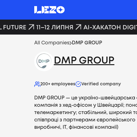
 FUTURE
11–12 ЛИПНЯ
AI-ХАКАТОН DIGIT
All Companies
DMP GROUP
DMP GROUP
200+
employees
Verified company
DMP GROUP — це україно-швейцарська
компанія з хед-офісом у Швейцарії; пона
телемаркетингу; стабільний, широкий т
співпраці з партнерами європейського р
виробничі, ІТ, фінансові компанії)