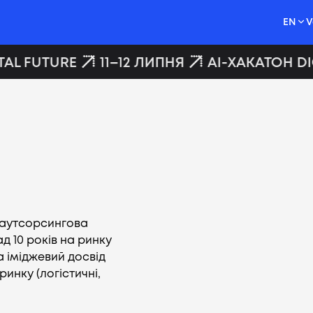
EN
V
AL FUTURE
11–12 ЛИПНЯ
AI-ХАКАТОН DIG
 аутсорсингова
д 10 років на ринку
а іміджевий досвід
инку (логістичні,