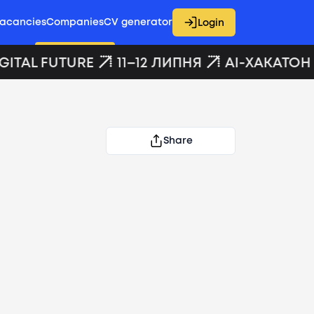
acancies
Companies
CV generator
Login
ITAL FUTURE
11–12 ЛИПНЯ
AI-ХАКАТОН D
Share