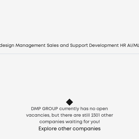
Vacancies
Companies
CV generator
 design
Management
Sales and Support
Development
HR
AI/M
Login
EN
DMP GROUP currently has no open
vacancies, but there are still
2301
other
companies waiting for you!
Explore other companies