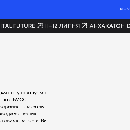
EN
V
TAL FUTURE
11–12 ЛИПНЯ
AI-ХАКАТОН DI
юємо та упаковуємо
тво з FMCG-
творення паковань.
оводжує і великі
фтових компаній. Bи