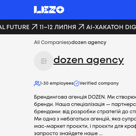
L FUTURE
11–12 ЛИПНЯ
AI-ХАКАТОН DIGI
All Companies
dozen agency
dozen agency
1-30
employees
Verified company
Брендингова агенція DOZEN. Ми створ
бренди. Наша спеціалізація — партнерс
брендами: від розробки стратегій до с
Ми одна з небагатьох агенцій, яка супр
мас-маркет проєкти, і проєкти для кра
запросто знайдете наше ...