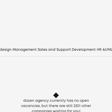
Vacancies
Companies
CV generator
Login
 design
Management
Sales and Support
Development
HR
AI/M
EN
dozen agency currently has no open
vacancies, but there are still
2301
other
companies waiting for you!