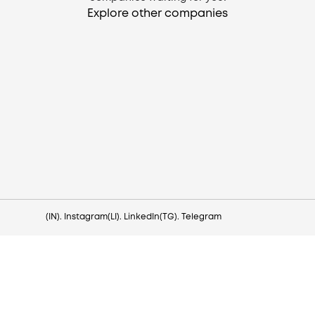
Explore other companies
Need help?
Contact us via
hello@lezo.io
(IN). Instagram
(LI). LinkedIn
(TG). Telegram