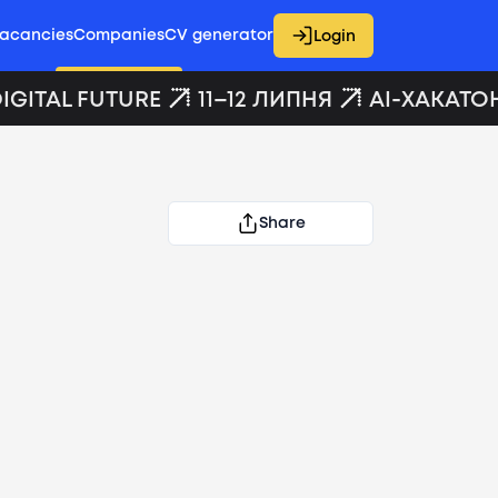
acancies
Companies
CV generator
Login
GITAL FUTURE
11–12 ЛИПНЯ
AI-ХАКАТОН 
Share