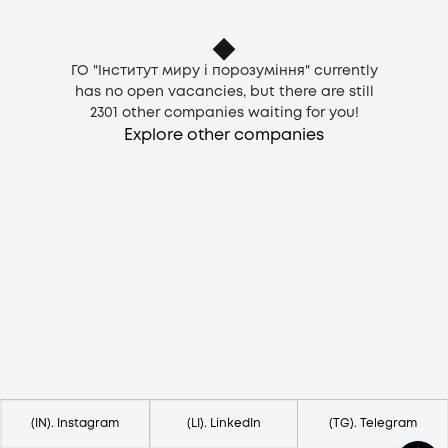
ГО "Інститут миру і порозуміння" currently
has no open vacancies, but there are still
2301
other companies waiting for you!
Explore other companies
Need help?
Contact us via
hello@lezo.io
(IN). Instagram
(LI). LinkedIn
(TG). Telegram