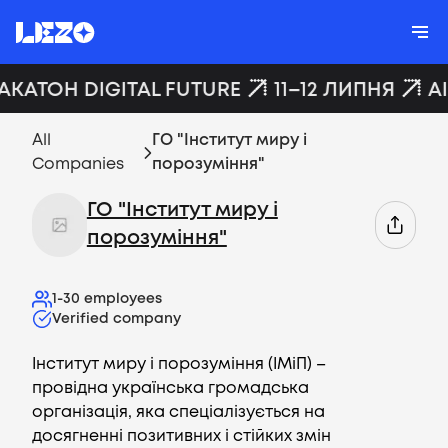
АКАТОН DIGITAL FUTURE
11–12 ЛИПНЯ
A
All
ГО "Інститут миру і
Companies
порозуміння"
ГО "Інститут миру і
порозуміння"
1-30
employees
Verified company
Інститут миру і порозуміння (ІМіП) –
провідна українська громадська
організація, яка спеціалізується на
досягненні позитивних і стійких змін