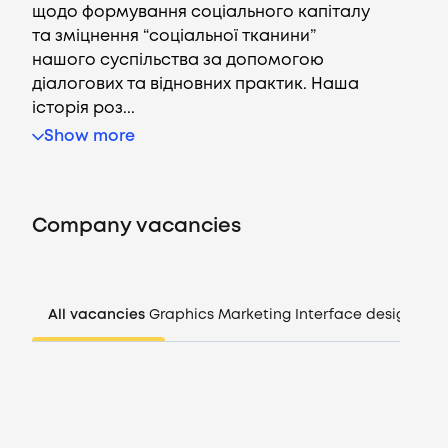
щодо формування соціального капіталу
та зміцнення “соціальної тканини”
нашого суспільства за допомогою
діалогових та відновних практик. Наша
Vacancies
історія роз...
Show more
Companies
CV generator
Company vacancies
Login
All vacancies
Graphics
Marketing
Interface design
Man
EN