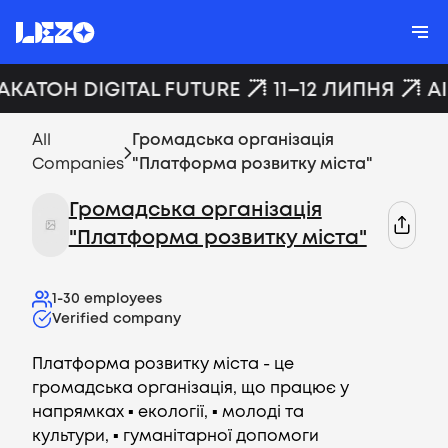
АКАТОН DIGITAL FUTURE
11–12 ЛИПНЯ
A
All
Громадська організація
Companies
"Платформа розвитку міста"
Громадська організація
"Платформа розвитку міста"
1-30
employees
Verified company
Платформа розвитку міста - це
громадська організація, що працює у
напрямках ▪️ екології, ▪️ молоді та
культури, ▪️ гуманітарної допомоги