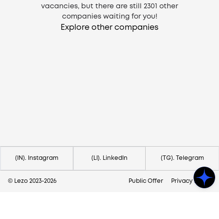
vacancies, but there are still
2301
other
companies waiting for you!
Explore other companies
Need help?
Contact us via
hello@lezo.io
(IN). Instagram
(LI). LinkedIn
(TG). Telegram
© Lezo 2023-
2026
Public Offer
Privacy Policy