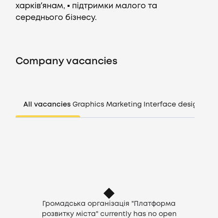
харківʼянам, ▪️ підтримки малого та
середнього бізнесу.
Vacancies
Companies
Company vacancies
CV generator
All vacancies
Graphics
Marketing
Interface design
Man
Login
EN
Громадська організація "Платформа
розвитку міста" currently has no open