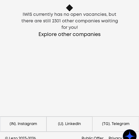
IWIS currently has no open vacancies, but
there are still
2301
other companies waiting
for you!
Explore other companies
Need help?
Contact us via
hello@lezo.io
(IN). Instagram
(LI). LinkedIn
(TG). Telegram
© Lezo 2023-
2026
Public Offer
Privacy Policy