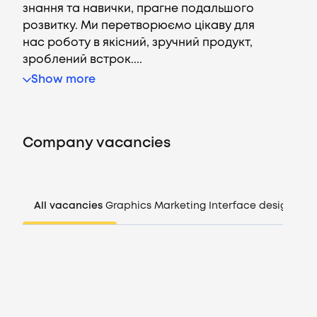
знання та навички, прагне подальшого
розвитку. Ми перетворюємо цікаву для
нас роботу в якісний, зручний продукт,
зроблений встрок....
Vacancies
Show more
Companies
Company vacancies
CV generator
Login
All vacancies
Graphics
Marketing
Interface design
Man
EN