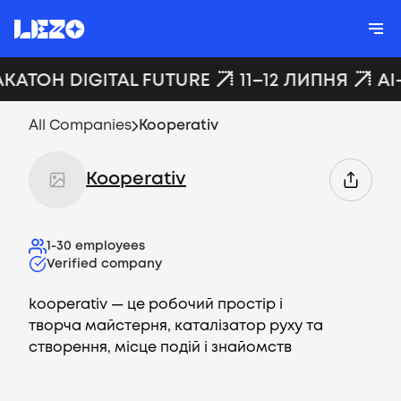
АКАТОН DIGITAL FUTURE
11–12 ЛИПНЯ
AI
All Companies
Kooperativ
Kooperativ
1-30
employees
Verified company
kooperativ — це робочий простір і
творча майстерня, каталізатор руху та
створення, місце подій і знайомств