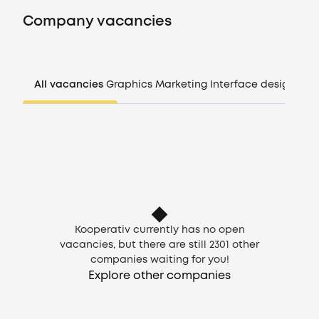
Vacancies
Company vacancies
Companies
All vacancies
Graphics
Marketing
Interface design
Man
CV generator
Login
EN
Kooperativ currently has no open
vacancies, but there are still
2301
other
companies waiting for you!
Explore other companies