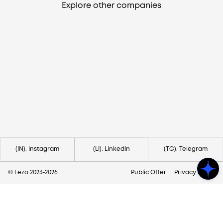
Explore other companies
Need help?
Contact us via
hello@lezo.io
(IN). Instagram
(LI). LinkedIn
(TG). Telegram
© Lezo 2023-
2026
Public Offer
Privacy Policy