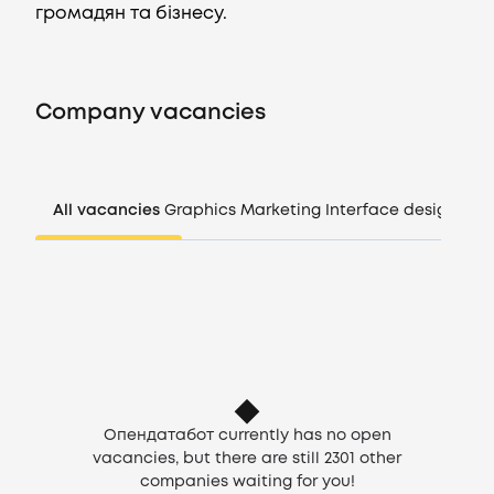
громадян та бізнесу.
Vacancies
Company vacancies
Companies
CV generator
All vacancies
Graphics
Marketing
Interface design
Man
Login
EN
Опендатабот currently has no open
vacancies, but there are still
2301
other
companies waiting for you!