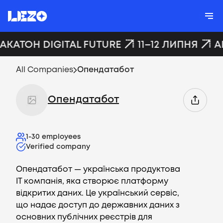
ХАКАТОН DIGITAL FUTURE
11–12 ЛИПНЯ
A
All Companies
Опендатабот
Опендатабот
1-30
employees
Verified company
Опендатабот — українська продуктова
IT компанія, яка створює платформу
відкритих даних. Це український сервіс,
що надає доступ до державних даних з
основних публічних реєстрів для