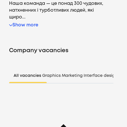
Наша команда — це понад 300 чудових,
натхненних і турботливих людей, які
щиро...
Vacancies
Show more
Companies
Company vacancies
CV generator
Login
All vacancies
Graphics
Marketing
Interface design
Man
EN