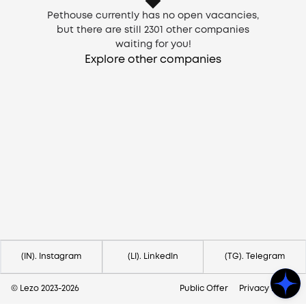
Pethouse currently has no open vacancies,
but there are still
2301
other companies
waiting for you!
Explore other companies
Need help?
Contact us via
hello@lezo.io
(IN). Instagram
(LI). LinkedIn
(TG). Telegram
© Lezo 2023-
2026
Public Offer
Privacy Policy