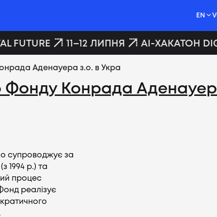
EN
V
AL FUTURE
11–12 ЛИПНЯ
AI-ХАКАТОН DIG
нрада Аденауера з.о. в Укра
 Фонду Конрада Аденауера 
о супроводжує за
 1994 р.) та
чний процес
 Фонд реалізує
ократичного
.