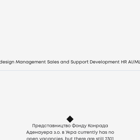
Vacancies
Companies
CV generator
Login
 design
Management
Sales and Support
Development
HR
AI/M
EN
Представництво Фонду Конрада
Аденауера з.о. в Укра currently has no
open vacancies, but there are still
2301