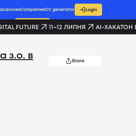
acancies
Companies
CV generator
Login
ITAL FUTURE
11–12 ЛИПНЯ
AI-ХАКАТОН D
з.о. в
Share