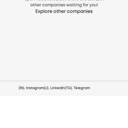
other companies waiting for you!
Explore other companies
Need help?
Contact us via
hello@lezo.io
(IN). Instagram
(LI). LinkedIn
(TG). Telegram