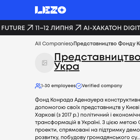
 FUTURE
11–12 ЛИПНЯ
AI-ХАКАТОН DIGIT
All Companies
Представництво Фонду Ко
Представництво
Укра
1-30
employees
Verified company
Фонд Конрада Аденауера конструктивн
допомогою своїх представництв у Києві (з
Харкові (з 2017 р.) політичний і економі
трансформацій в Україні. З цією метою
проекти, спрямовані на підтримку дем
розвитку, побудову громадянського су..