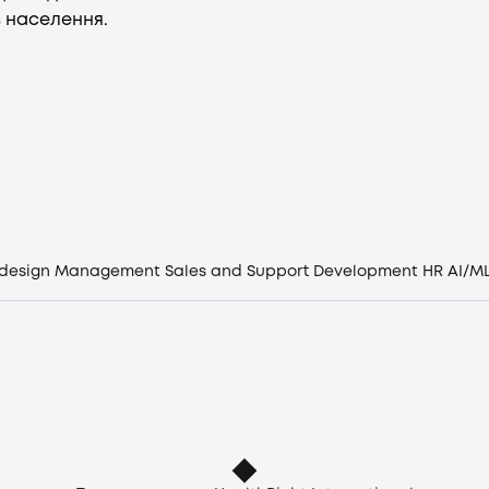
в населення.
Vacancies
Companies
CV generator
Login
 design
Management
Sales and Support
Development
HR
AI/M
EN