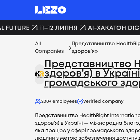
L FUTURE
11–12 ЛИПНЯ
AI-ХАКАТОН DIGI
All
Представництво HealthRigh
Companies
здоров'я»
Представництво He
здоров’я) в Украї
громадського здо
200+
employees
Verified company
Представництво HealthRight Internationa
здоров’я) в Україні — міжнародна благод
яка працює у сфері громадського здоро
людини з метою забезпечення доступу 