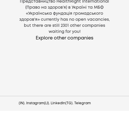
Представництво HealthRight International
(Право на здоров’я) в Україні та МБФ
«Українська фундація громадського
здоров'я» currently has no open vacancies,
but there are still
2301
other companies
waiting for you!
Explore other companies
Need help?
Contact us via
hello@lezo.io
(IN). Instagram
(LI). LinkedIn
(TG). Telegram