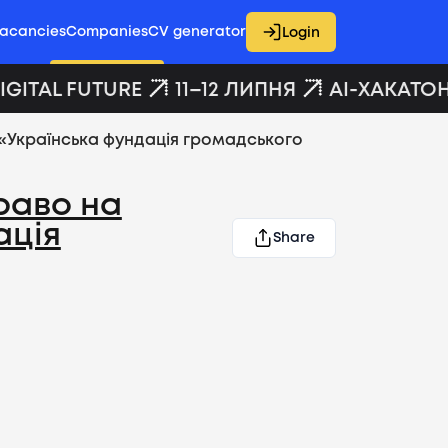
acancies
Companies
CV generator
Login
GITAL FUTURE
11–12 ЛИПНЯ
AI-ХАКАТОН 
Ф «Українська фундація громадського
раво на
ація
Share