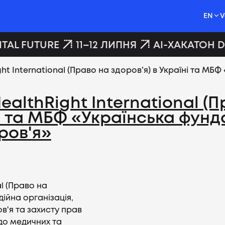
EN
V
TAL FUTURE
11–12 ЛИПНЯ
AI-ХАКАТОН DI
t International (Право на здоров’я) в Україні та МБ
althRight International (П
ні та МБФ «Українська фунд
ров'я»
l (Право на
ійна організація,
в'я та захисту прав
до медичних та