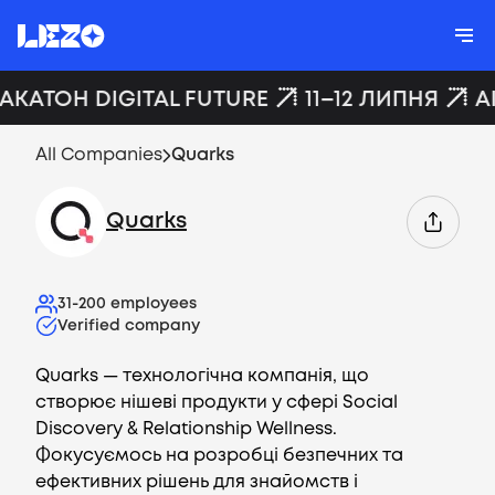
ХАКАТОН DIGITAL FUTURE
11–12 ЛИПНЯ
A
All Companies
Quarks
Quarks
31-200
employees
Verified company
Quarks — технологічна компанія, що
створює нішеві продукти у сфері Social
Discovery & Relationship Wellness.
Фокусуємось на розробці безпечних та
ефективних рішень для знайомств і