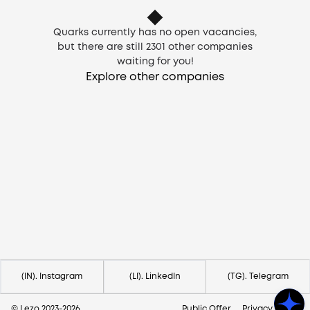
Quarks currently has no open vacancies,
but there are still
2301
other companies
waiting for you!
Explore other companies
Need help?
Contact us via
hello@lezo.io
(IN). Instagram
(LI). LinkedIn
(TG). Telegram
© Lezo 2023-
2026
Public Offer
Privacy Policy