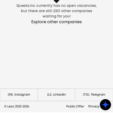
Quests.inc currently has no open vacancies,
but there are still
2301
other companies
waiting for you!
Explore other companies
Need help?
Contact us via
hello@lezo.io
(IN). Instagram
(LI). LinkedIn
(TG). Telegram
© Lezo 2023-
2026
Public Offer
Privacy Policy