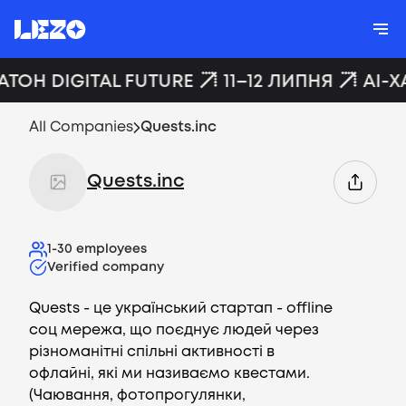
АТОН DIGITAL FUTURE
11–12 ЛИПНЯ
AI-Х
All Companies
Quests.inc
Quests.inc
1-30
employees
Verified company
Quests - це український стартап - offline
соц мережа, що поєднує людей через
різноманітні спільні активності в
офлайні, які ми називаємо квестами.
(Чаювання, фотопрогулянки,