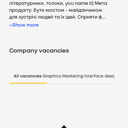
літературники, толоки, you name it) Мета
продукту: бути мостом - майданчиком
для зустрічі людей та їх ідей. Сприяти ф...
Vacancies
Show more
Companies
Company vacancies
CV generator
Login
All vacancies
Graphics
Marketing
Interface design
Man
EN