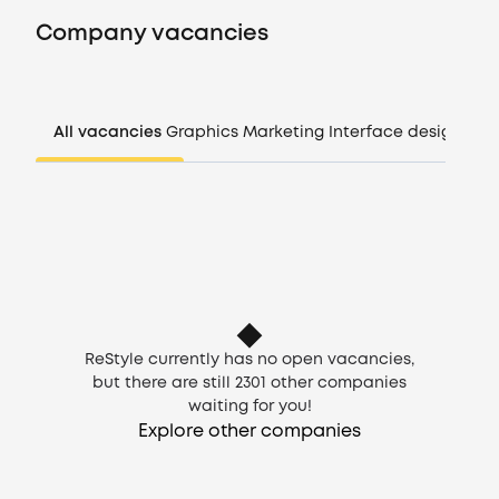
Vacancies
Company vacancies
Companies
All vacancies
Graphics
Marketing
Interface design
Man
CV generator
Login
EN
ReStyle currently has no open vacancies,
but there are still
2301
other companies
waiting for you!
Explore other companies