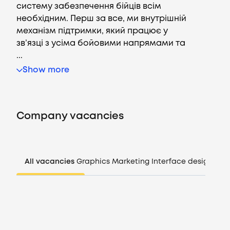
систему забезпечення бійців всім
необхідним. Перш за все, ми внутрішній
механізм підтримки, який працює у
зв’язці з усіма бойовими напрямами та
Vacancies
...
Show more
Companies
CV generator
Company vacancies
Login
All vacancies
Graphics
Marketing
Interface design
Man
EN