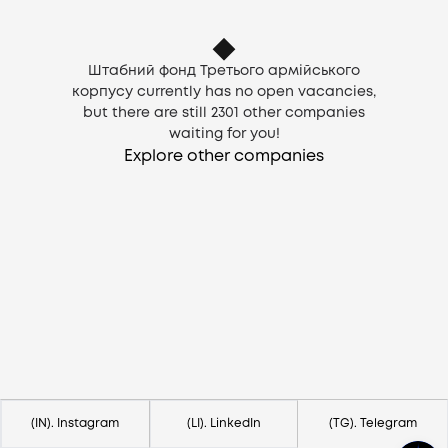
Штабний фонд Третього армійського
корпусу currently has no open vacancies,
but there are still
2301
other companies
waiting for you!
Explore other companies
Need help?
Contact us via
hello@lezo.io
(IN). Instagram
(LI). LinkedIn
(TG). Telegram