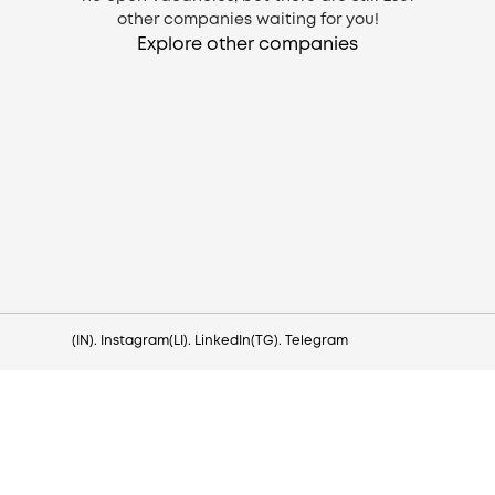
other companies waiting for you!
Explore other companies
Need help?
Contact us via
hello@lezo.io
(IN). Instagram
(LI). LinkedIn
(TG). Telegram