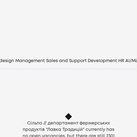
Vacancies
Companies
CV generator
Login
 design
Management
Sales and Support
Development
HR
AI/M
EN
Сiльпо // департамент фермерських
продуктів "Лавка Традицій" currently has
no open vacancies, but there are still
2301