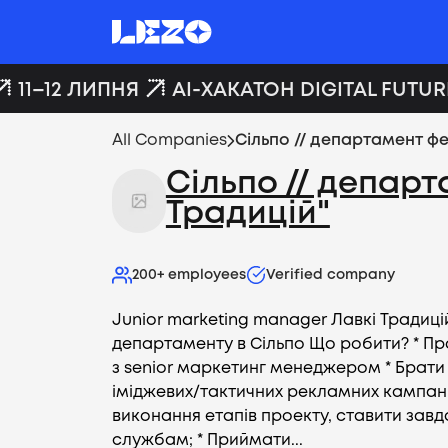
11–12 ЛИПНЯ
AI-ХАКАТОН DIGITAL FUTURE
All Companies
Сiльпо // департамент ф
Сiльпо // депар
Традицій"
200+
employees
Verified company
Junior marketing manager Лавкi Традиц
департаменту в Сільпо Що робити? * Пр
з senior маркетинг менеджером * Брати 
іміджевих/тактичних рекламних кампан
виконання етапів проекту, ставити завд
службам; * Приймати...