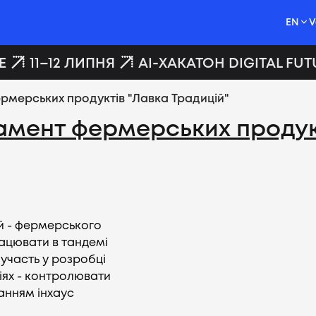
EN
V
11–12 ЛИПНЯ
AI-ХАКАТОН DIGITAL FUTU
ермерських продуктів "Лавка Традицій"
тамент фермерських продук
ій - фермерського
ацювати в тандемі
участь у розробці
іях - контролювати
анням інхаус