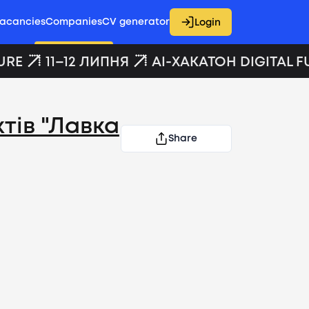
acancies
Companies
CV generator
Login
RE
11–12 ЛИПНЯ
AI-ХАКАТОН DIGITAL FU
тів "Лавка
Share