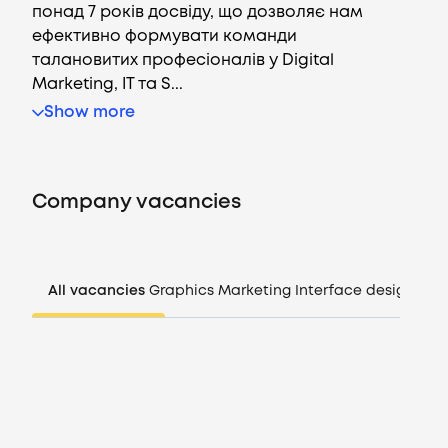
понад 7 років досвіду, що дозволяє нам
ефективно формувати команди
талановитих професіоналів у Digital
Marketing, IT та S...
Vacancies
Show more
Companies
Company vacancies
CV generator
Login
All vacancies
Graphics
Marketing
Interface design
Man
EN