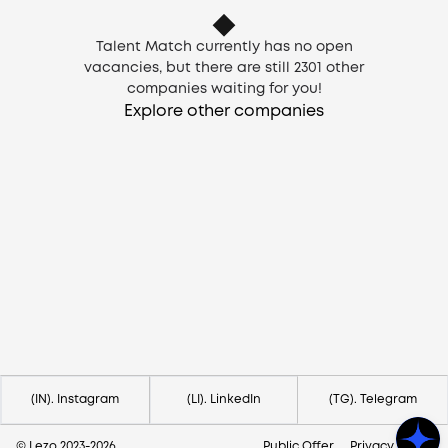
Talent Match currently has no open
vacancies, but there are still
2301
other
companies waiting for you!
Explore other companies
Need help?
Contact us via
hello@lezo.io
(IN). Instagram
(LI). LinkedIn
(TG). Telegram
© Lezo 2023-
2026
Public Offer
Privacy Policy