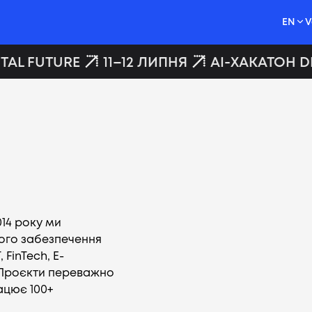
EN
V
TAL FUTURE
11–12 ЛИПНЯ
AI-ХАКАТОН DI
14 року ми
ого забезпечення
 FinTech, Е-
h. Проєкти переважно
ацює 100+