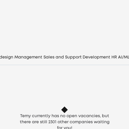
Vacancies
Companies
CV generator
Login
 design
Management
Sales and Support
Development
HR
AI/M
EN
Temy currently has no open vacancies, but
there are still
2301
other companies waiting
for you!