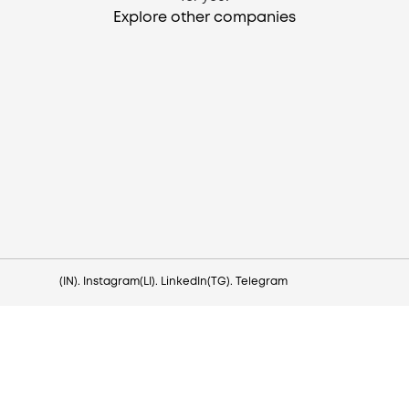
Explore other companies
Need help?
Contact us via
hello@lezo.io
(IN). Instagram
(LI). LinkedIn
(TG). Telegram