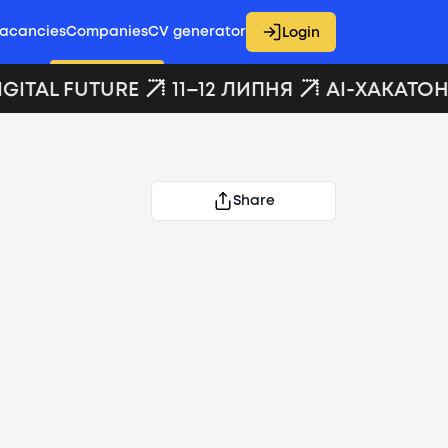
acancies
Companies
CV generator
Login
GITAL FUTURE
11–12 ЛИПНЯ
AI-ХАКАТОН 
Share