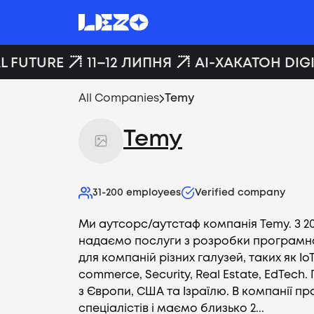
L FUTURE
11–12 ЛИПНЯ
AI-ХАКАТОН DIGI
All Companies
Temy
Temy
31-200
employees
Verified company
Ми аутсорс/аутстаф компанія Temy. З 20
надаємо послуги з розробки програмн
для компаній різних галузей, таких як IoT,
commerce, Security, Real Estate, EdTec
з Європи, США та Ізраїлю. В компанії пр
спеціалістів і маємо близько 2...