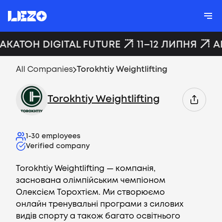
ХАКАТОН DIGITAL FUTURE
11–12 ЛИПНЯ
A
All Companies
Torokhtiy Weightlifting
Torokhtiy Weightlifting
1-30
employees
Verified company
Torokhtiy Weightlifting — компанія,
заснована олімпійським чемпіоном
Олексієм Торохтієм. Ми створюємо
онлайн тренувальні програми з силових
видів спорту а також багато освітнього