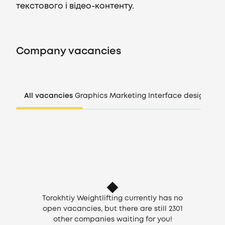
текстового і відео-контенту.
Vacancies
Company vacancies
Companies
CV generator
All vacancies
Graphics
Marketing
Interface design
Man
Login
EN
Torokhtiy Weightlifting currently has no
open vacancies, but there are still
2301
other companies waiting for you!