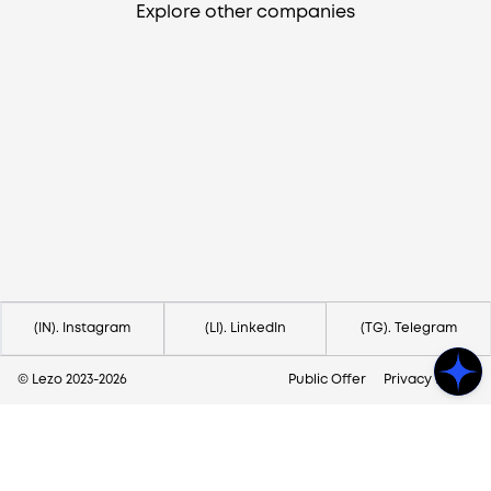
Explore other companies
Need help?
Contact us via
hello@lezo.io
(IN). Instagram
(LI). LinkedIn
(TG). Telegram
© Lezo 2023-
2026
Public Offer
Privacy Policy