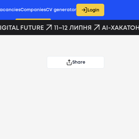
acancies
Companies
CV generator
Login
GITAL FUTURE
11–12 ЛИПНЯ
AI-ХАКАТОН 
Share