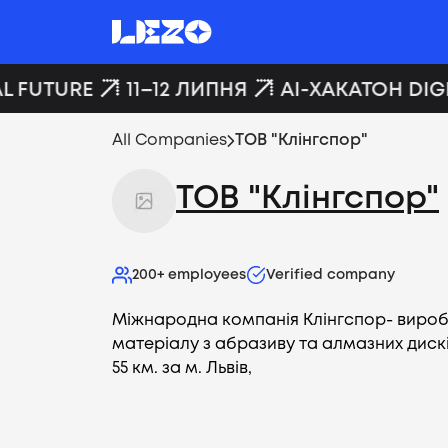
L FUTURE
11–12 ЛИПНЯ
AI-ХАКАТОН DIGI
All Companies
ТОВ "Клінгспор"
ТОВ "Клінгспор"
200+
employees
Verified company
Міжнародна компанія Клінгспор- вироб
матеріалу з абразиву та алмазних диск
55 км. за м. Львів,