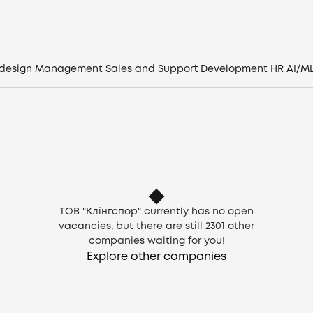
Companies
CV generator
 design
Management
Sales and Support
Development
HR
AI/M
Login
EN
ТОВ "Клінгспор" currently has no open
vacancies, but there are still
2301
other
companies waiting for you!
Explore other companies