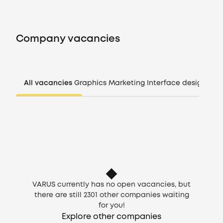
Vacancies
Company vacancies
Companies
CV generator
All vacancies
Graphics
Marketing
Interface design
Man
Login
EN
VARUS currently has no open vacancies, but
there are still
2301
other companies waiting
for you!
Explore other companies