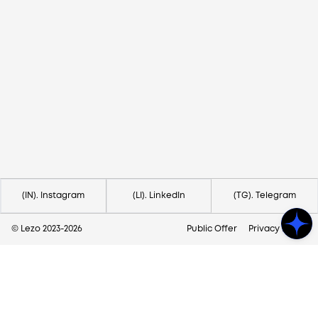
Need help?
Contact us via
hello@lezo.io
(IN). Instagram
(LI). LinkedIn
(TG). Telegram
© Lezo 2023-
2026
Public Offer
Privacy Policy