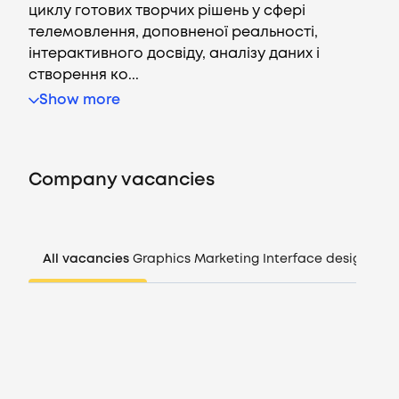
циклу готових творчих рішень у сфері
телемовлення, доповненої реальності,
інтерактивного досвіду, аналізу даних і
створення ко...
Vacancies
Show more
Companies
Company vacancies
CV generator
Login
All vacancies
Graphics
Marketing
Interface design
Man
EN