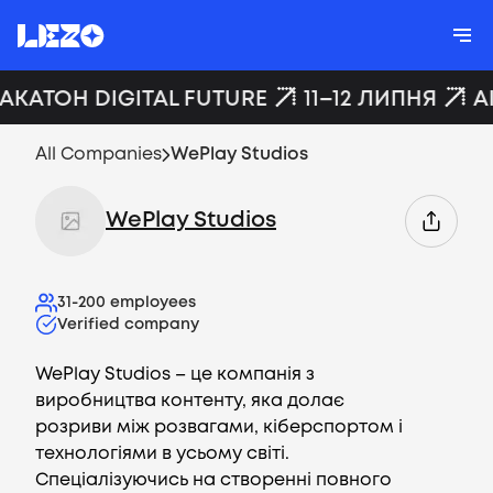
ХАКАТОН DIGITAL FUTURE
11–12 ЛИПНЯ
A
All Companies
WePlay Studios
WePlay Studios
31-200
employees
Verified company
WePlay Studios – це компанія з
виробництва контенту, яка долає
розриви між розвагами, кіберспортом і
технологіями в усьому світі.
Спеціалізуючись на створенні повного