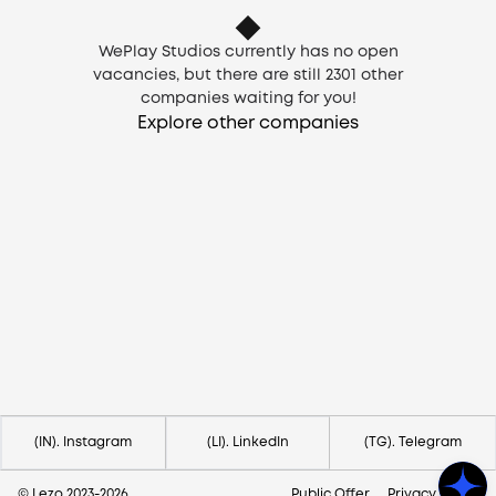
WePlay Studios currently has no open
vacancies, but there are still
2301
other
companies waiting for you!
Explore other companies
Need help?
Contact us via
hello@lezo.io
(IN). Instagram
(LI). LinkedIn
(TG). Telegram
© Lezo 2023-
2026
Public Offer
Privacy Policy