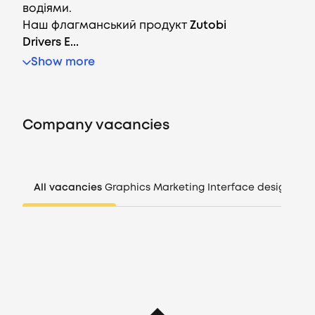
водіями.
Наш флагманський продукт
Zutobi
Drivers E...
Vacancies
Show more
Companies
Company vacancies
CV generator
Login
All vacancies
Graphics
Marketing
Interface design
Man
EN