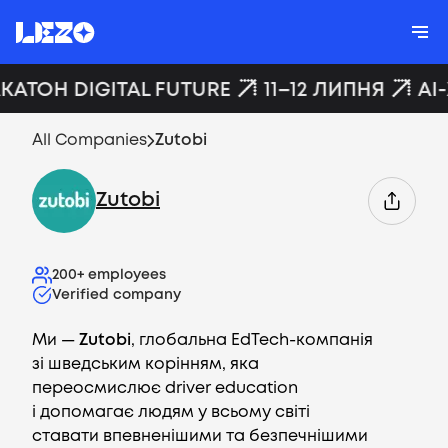
АКАТОН DIGITAL FUTURE
11–12 ЛИПНЯ
AI
All Companies
Zutobi
Zutobi
200+
employees
Verified company
Ми —
Zutobi
, глобальна EdTech-компанія
зі шведським корінням, яка
переосмислює driver education
і допомагає людям у всьому світі
ставати впевненішими та безпечнішими