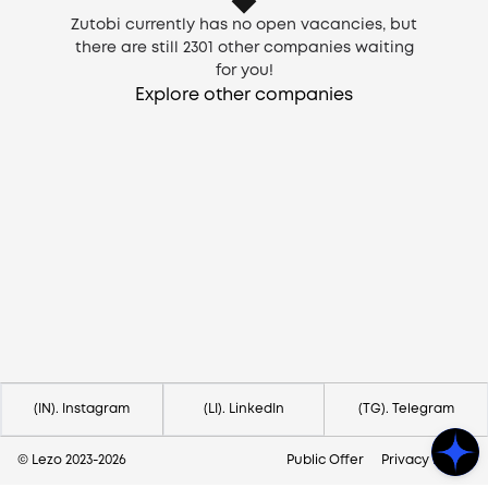
Zutobi currently has no open vacancies, but
there are still
2301
other companies waiting
for you!
Explore other companies
Need help?
Contact us via
hello@lezo.io
(IN). Instagram
(LI). LinkedIn
(TG). Telegram
© Lezo 2023-
2026
Public Offer
Privacy Policy