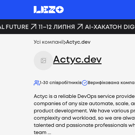
L FUTURE
11–12 ЛИПНЯ
AI-ХАКАТОН DIGI
Усі компанії
Actyc.dev
Actyc.dev
1-30
співробітників
Верифікована компа
Actyc is a reliable DevOps service provide
companies of any size automate, scale, a
product development. We have various proj
complexity and workload, so we are alway
talented and passionate professionals wh
team ...