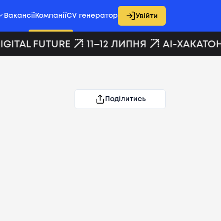
Вакансії
Компанії
CV генератор
Увійти
GITAL FUTURE
11–12 ЛИПНЯ
AI-ХАКАТОН 
Поділитись