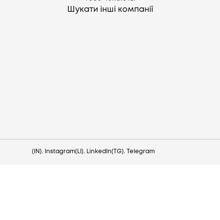
Шукати інші компанії
Потрібна допомога?
Напишіть на hello@lezo.io
(IN). Instagram
(LI). LinkedIn
(TG). Telegram