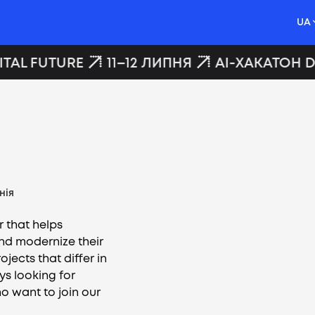
UA
TAL FUTURE
11–12 ЛИПНЯ
AI-ХАКАТОН DI
нія
r that helps
nd modernize their
ects that differ in
s looking for
o want to join our