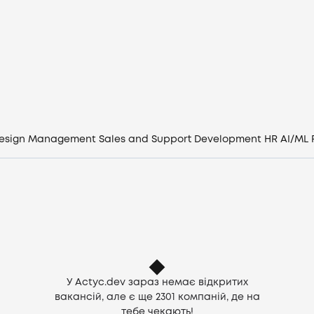
Вакансії
Компанії
CV генератор
Увійти
esign
Management
Sales and Support
Development
HR
AI/ML
UA
У Actyc.dev зараз немає відкритих
вакансій, але є ще
2301
компаній, де на
тебе чекають!