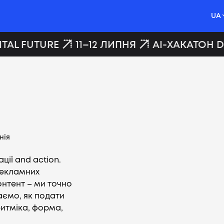
UA
TAL FUTURE
11–12 ЛИПНЯ
AI-ХАКАТОН DI
нія
ії and action.
рекламних
нтент – ми точно
аємо, як подати
итміка, форма,