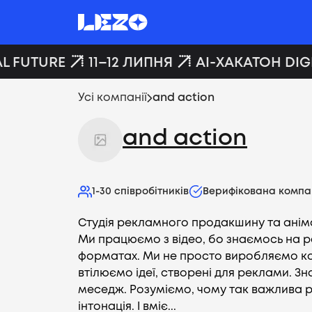
L FUTURE
11–12 ЛИПНЯ
AI-ХАКАТОН DIGI
Усі компанії
and action
and action
1-30
співробітників
Верифікована компа
Студія рекламного продакшину та анімац
Ми працюємо з відео, бо знаємось на 
форматах. Ми не просто виробляємо ко
втілюємо ідеї, створені для реклами. Зн
меседж. Розуміємо, чому так важлива р
інтонація. І вміє...