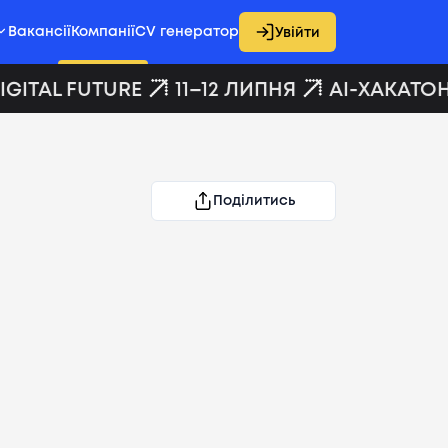
Вакансії
Компанії
CV генератор
Увійти
GITAL FUTURE
11–12 ЛИПНЯ
AI-ХАКАТОН 
Поділитись