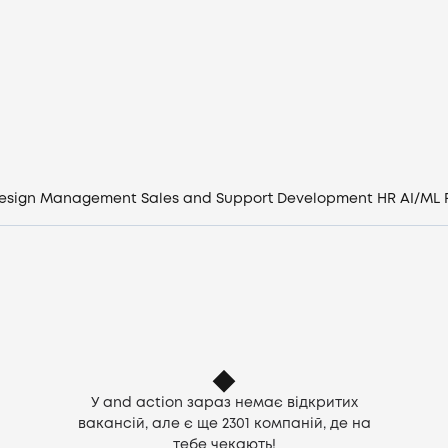
Вакансії
Компанії
CV генератор
Увійти
esign
Management
Sales and Support
Development
HR
AI/ML
UA
У and action зараз немає відкритих
вакансій, але є ще
2301
компаній, де на
тебе чекають!