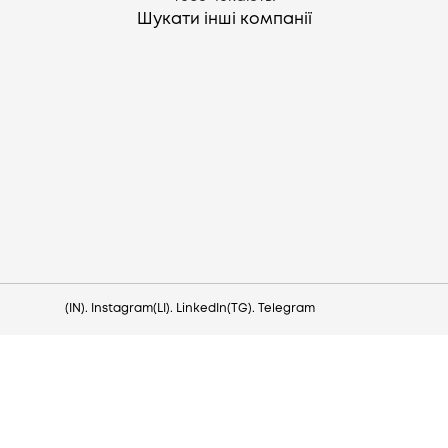
Шукати інші компанії
Потрібна допомога?
Напишіть на hello@lezo.io
(IN). Instagram
(LI). LinkedIn
(TG). Telegram