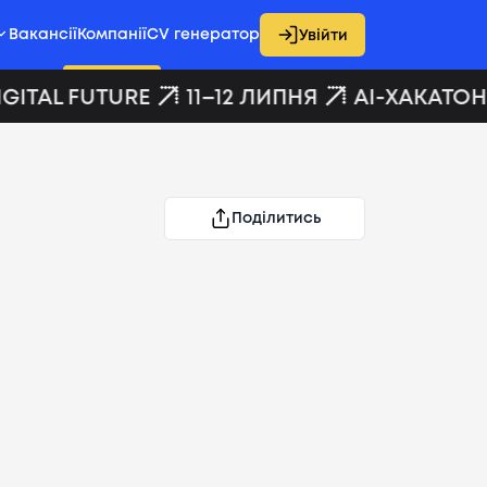
Вакансії
Компанії
CV генератор
Увійти
GITAL FUTURE
11–12 ЛИПНЯ
AI-ХАКАТОН 
Поділитись