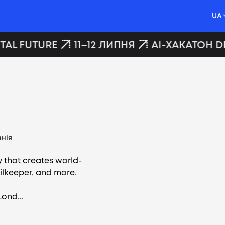
UA
TAL FUTURE
11–12 ЛИПНЯ
AI-ХАКАТОН DI
нія
 that creates world-
ailkeeper, and more.
Lond...