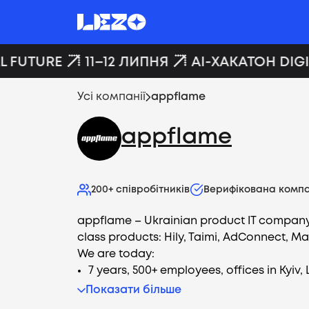
 FUTURE
11–12 ЛИПНЯ
AI-ХАКАТОН DIGI
Усі компанії
appflame
appflame
200+
співробітників
Верифікована компа
appflame – Ukrainian product IT company
class products: Hily, Taimi, AdConnect, M
We are today:
7 years, 500+ employees, offices in Kyiv, 
Показати більше