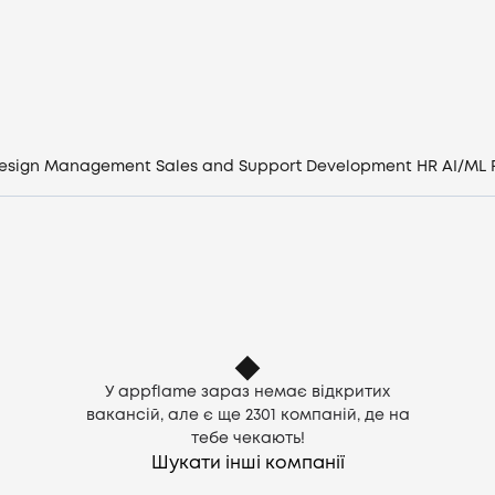
Вакансії
Компанії
CV генератор
esign
Management
Sales and Support
Development
HR
AI/ML
Увійти
UA
У appflame зараз немає відкритих
вакансій, але є ще
2301
компаній, де на
тебе чекають!
Шукати інші компанії