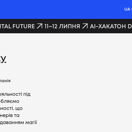
UA
TAL FUTURE
11–12 ЛИПНЯ
AI-ХАКАТОН DI
ty
панія
яльності під
робляємо
ьності, що
нерів та
одаванням магії