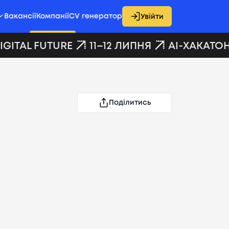
Вакансії
Компанії
CV генератор
Увійти
GITAL FUTURE
11–12 ЛИПНЯ
AI-ХАКАТОН 
Поділитись