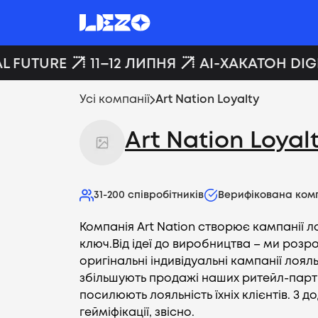
L FUTURE
11–12 ЛИПНЯ
AI-ХАКАТОН DIGI
Усі компанії
Art Nation Loyalty
Art Nation Loyal
31-200
співробітників
Верифікована ком
Компанія Art Nation створює кампанії ло
ключ.Від ідеї до виробництва – ми роз
оригінальні індивідуальні кампанії лоял
збільшують продажі наших ритейл-парт
посилюють лояльність їхніх клієнтів. З д
гейміфікації, звісно.