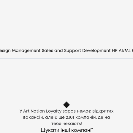
Вакансії
Компанії
CV генератор
esign
Management
Sales and Support
Development
HR
AI/ML
Увійти
UA
У Art Nation Loyalty зараз немає відкритих
вакансій, але є ще
2301
компаній, де на
тебе чекають!
Шукати інші компанії