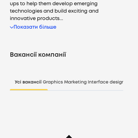
ups to help them develop emerging
technologies and build exciting and
innovative products...
Вакансії
Показати більше
Компанії
Вакансії компанії
CV генератор
Увійти
Усі вакансії
Graphics
Marketing
Interface design
Mana
UA