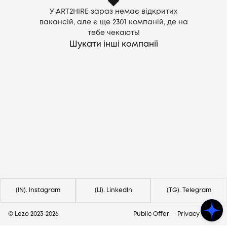
У ART2HIRE зараз немає відкритих
вакансій, але є ще
2301
компаній, де на
тебе чекають!
Шукати інші компанії
Потрібна допомога?
Напишіть на hello@lezo.io
(IN). Instagram
(LI). LinkedIn
(TG). Telegram
© Lezo 2023-
2026
Public Offer
Privacy Policy