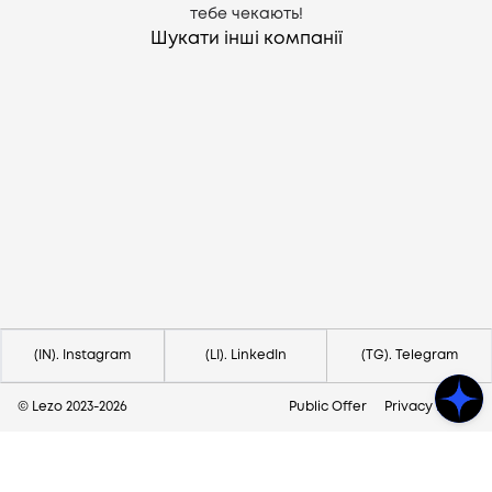
тебе чекають!
Шукати інші компанії
Потрібна допомога?
Напишіть на hello@lezo.io
(IN). Instagram
(LI). LinkedIn
(TG). Telegram
© Lezo 2023-
2026
Public Offer
Privacy Policy