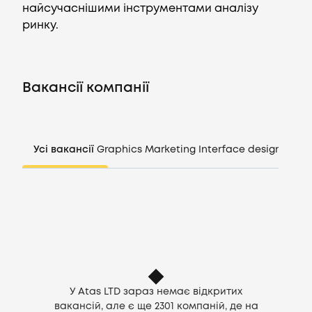
найсучаснішими інструментами аналізу
ринку.
Вакансії
Компанії
Вакансії компанії
CV генератор
Усі вакансії
Graphics
Marketing
Interface design
Mana
Увійти
UA
У Atas LTD зараз немає відкритих
вакансій, але є ще
2301
компаній, де на