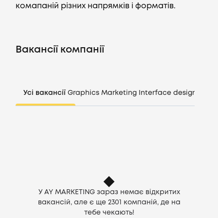
комапаній різних напрямків і форматів.
Вакансії
Вакансії компанії
Компанії
CV генератор
Усі вакансії
Graphics
Marketing
Interface design
Mana
Увійти
UA
У AY MARKETING зараз немає відкритих
вакансій, але є ще
2301
компаній, де на
тебе чекають!