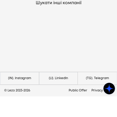
Шукати інші компанії
Потрібна допомога?
Напишіть на hello@lezo.io
(IN). Instagram
(LI). LinkedIn
(TG). Telegram
© Lezo 2023-
2026
Public Offer
Privacy Policy