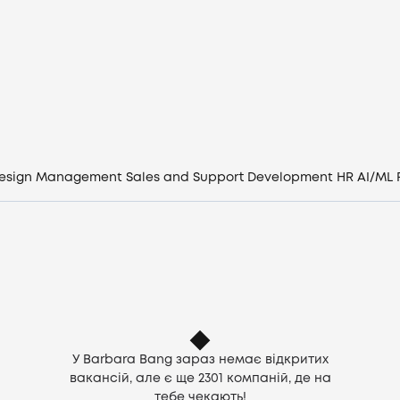
Вакансії
Компанії
CV генератор
Увійти
esign
Management
Sales and Support
Development
HR
AI/ML
UA
У Barbara Bang зараз немає відкритих
вакансій, але є ще
2301
компаній, де на
тебе чекають!