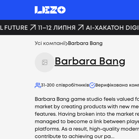
 FUTURE
11–12 ЛИПНЯ
AI-ХАКАТОН DIGI
Усі компанії
Barbara Bang
Barbara Bang
31-200
співробітників
Верифікована ком
Barbara Bang game studio feels valued f
market by creating products with new m
features. Having broken into the market r
managed to become a link between play
platforms. As a result, high-quality mode
contribute to achieving our pa...