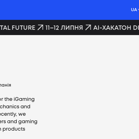
UA
TAL FUTURE
11–12 ЛИПНЯ
AI-ХАКАТОН DI
панія
or the iGaming
echanics and
ecently, we
ers and gaming
rn products