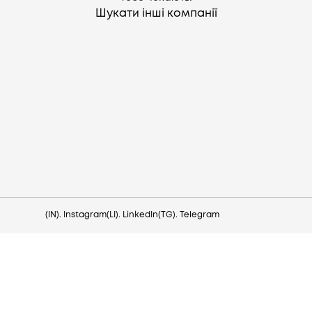
Шукати інші компанії
Потрібна допомога?
Напишіть на hello@lezo.io
(IN). Instagram
(LI). LinkedIn
(TG). Telegram