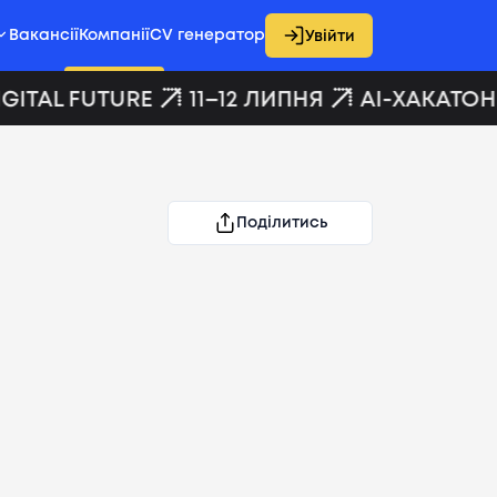
Вакансії
Компанії
CV генератор
Увійти
GITAL FUTURE
11–12 ЛИПНЯ
AI-ХАКАТОН 
Поділитись