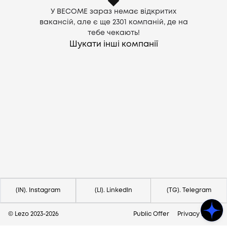
У BECOME зараз немає відкритих
вакансій, але є ще
2301
компаній, де на
тебе чекають!
Шукати інші компанії
Потрібна допомога?
Напишіть на hello@lezo.io
(IN). Instagram
(LI). LinkedIn
(TG). Telegram
© Lezo 2023-
2026
Public Offer
Privacy Policy