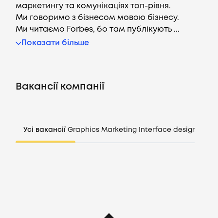
маркетингу та комунікаціях топ-рівня.
Ми говоримо з бізнесом мовою бізнесу.
Ми читаємо Forbes, бо там публікують ...
Вакансії
Показати більше
Компанії
Вакансії компанії
CV генератор
Увійти
Усі вакансії
Graphics
Marketing
Interface design
Mana
UA