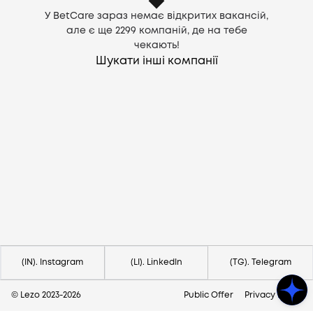
У BetCare зараз немає відкритих вакансій,
але є ще
2299
компаній, де на тебе
чекають!
Шукати інші компанії
Потрібна допомога?
Напишіть на hello@lezo.io
(IN). Instagram
(LI). LinkedIn
(TG). Telegram
© Lezo 2023-
2026
Public Offer
Privacy Policy