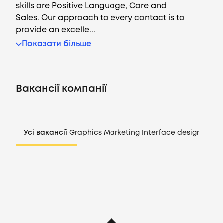
skills are Positive Language, Care and
Sales. Our approach to every contact is to
provide an excelle...
Вакансії
Показати більше
Компанії
Вакансії компанії
CV генератор
Увійти
Усі вакансії
Graphics
Marketing
Interface design
Mana
UA