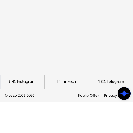
Потрібна допомога?
Напишіть на hello@lezo.io
(IN). Instagram
(LI). LinkedIn
(TG). Telegram
© Lezo 2023-
2026
Public Offer
Privacy Policy