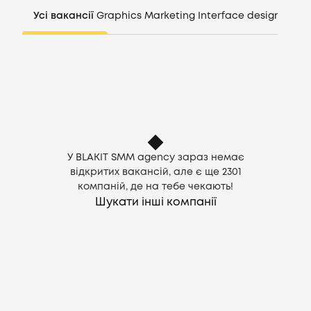
Компанії
Усі вакансії
Graphics
Marketing
Interface design
Mana
CV генератор
Увійти
UA
У BLAKIT SMM agency зараз немає
відкритих вакансій, але є ще
2301
компаній, де на тебе чекають!
Шукати інші компанії