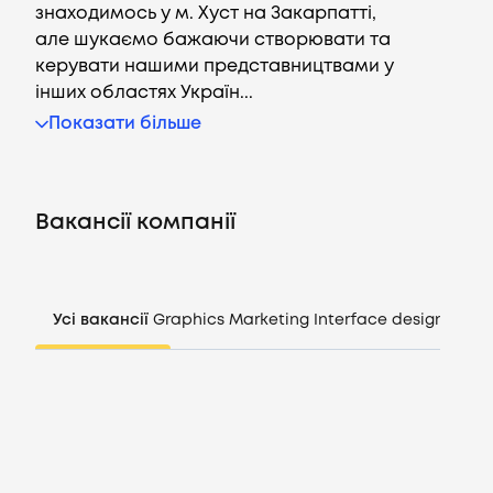
знаходимось у м. Хуст на Закарпатті,
але шукаємо бажаючи створювати та
керувати нашими представництвами у
інших областях Україн...
Вакансії
Показати більше
Компанії
Вакансії компанії
CV генератор
Увійти
Усі вакансії
Graphics
Marketing
Interface design
Mana
UA