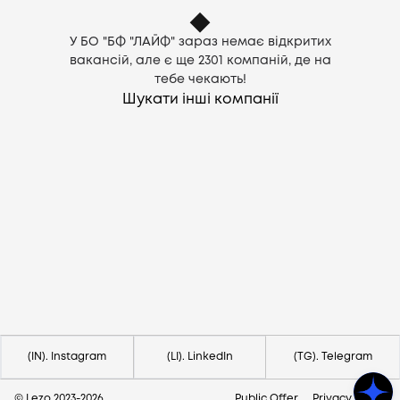
У БО "БФ "ЛАЙФ" зараз немає відкритих
вакансій, але є ще
2301
компаній, де на
тебе чекають!
Шукати інші компанії
Потрібна допомога?
Напишіть на hello@lezo.io
(IN). Instagram
(LI). LinkedIn
(TG). Telegram
© Lezo 2023-
2026
Public Offer
Privacy Policy