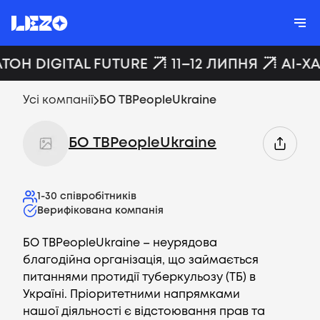
АТОН DIGITAL FUTURE
11–12 ЛИПНЯ
AI-Х
Усі компанії
БО TBPeopleUkraine
БО TBPeopleUkraine
1-30
співробітників
Верифікована компанія
БО TBPeopleUkraine – неурядова
благодійна організація, що займається
питаннями протидії туберкульозу (ТБ) в
Україні. Пріоритетними напрямками
нашої діяльності є відстоювання прав та