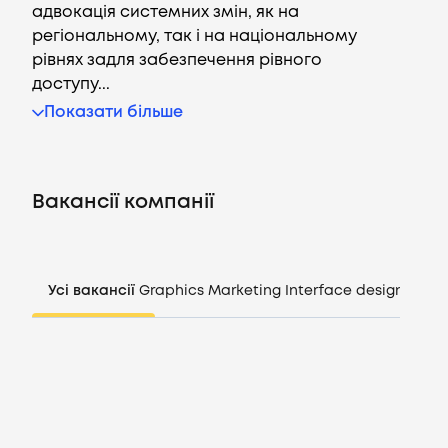
адвокація системних змін, як на
регіональному, так і на національному
рівнях задля забезпечення рівного
доступу...
Вакансії
Показати більше
Компанії
Вакансії компанії
CV генератор
Увійти
Усі вакансії
Graphics
Marketing
Interface design
Mana
UA