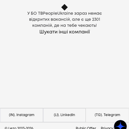
У БО TBPeopleUkraine зараз немає
відкритих вакансій, але є ще
2301
компаній, де на тебе чекають!
Шукати інші компанії
Потрібна допомога?
Напишіть на hello@lezo.io
(IN). Instagram
(LI). LinkedIn
(TG). Telegram
© Lezo 2023-
2026
Public Offer
Privacy Policy