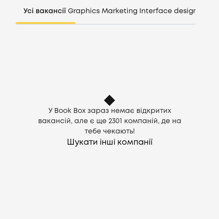
Компанії
Усі вакансії
Graphics
Marketing
Interface design
Mana
CV генератор
Увійти
UA
У Book Box зараз немає відкритих
вакансій, але є ще
2301
компаній, де на
тебе чекають!
Шукати інші компанії