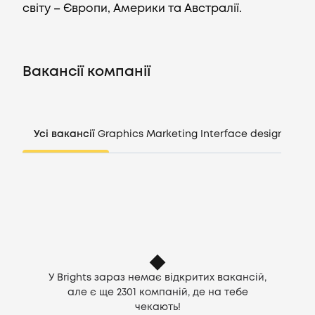
світу – Європи, Америки та Австралії.
Вакансії
Вакансії компанії
Компанії
CV генератор
Усі вакансії
Graphics
Marketing
Interface design
Mana
Увійти
UA
У Brights зараз немає відкритих вакансій,
але є ще
2301
компаній, де на тебе
чекають!