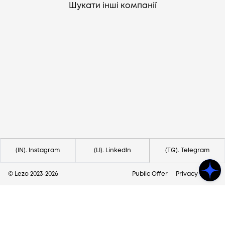
Шукати інші компанії
Потрібна допомога?
Напишіть на hello@lezo.io
(IN). Instagram
(LI). LinkedIn
(TG). Telegram
© Lezo 2023-
2026
Public Offer
Privacy Policy