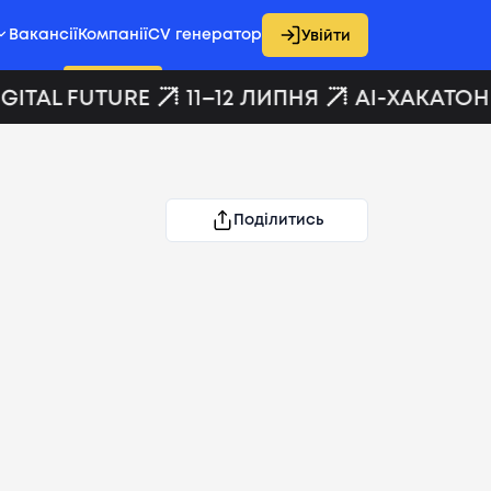
Вакансії
Компанії
CV генератор
Увійти
ITAL FUTURE
11–12 ЛИПНЯ
AI-ХАКАТОН 
Поділитись