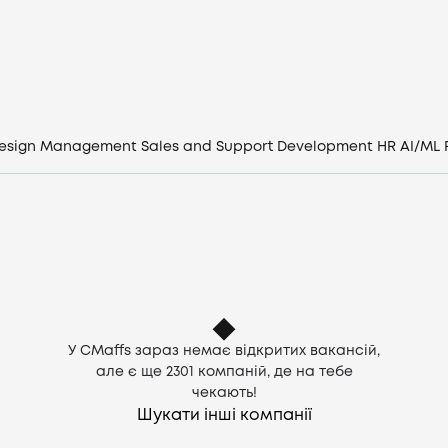
Вакансії
Компанії
CV генератор
esign
Management
Sales and Support
Development
HR
AI/ML
Увійти
UA
У CMaffs зараз немає відкритих вакансій,
але є ще
2301
компаній, де на тебе
чекають!
Шукати інші компанії