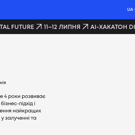
UA
AL FUTURE
11–12 ЛИПНЯ
AI-ХАКАТОН DIG
нія
же 4 роки розвиває
бізнес-підхід і
гнення найкращих
 у залученні та