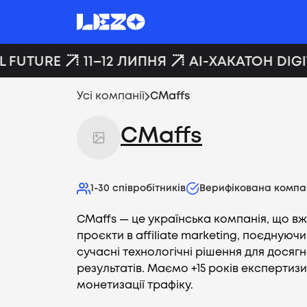
 FUTURE
11–12 ЛИПНЯ
AI-ХАКАТОН DIGIT
Усі компанії
CMaffs
CMaffs
1-30
співробітників
Верифікована компа
CMaffs — це українська компанія, що в
проєкти в affiliate marketing, поєднуючи 
сучасні технологічні рішення для дося
результатів. Маємо +15 років експертизи
монетизації трафіку.