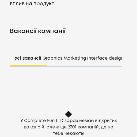
вплив на продукт.
Вакансії
Вакансії компанії
Компанії
CV генератор
Усі вакансії
Graphics
Marketing
Interface design
Mana
Увійти
UA
У Complete Fun LTD зараз немає відкритих
вакансій, але є ще
2301
компаній, де на
тебе чекають!