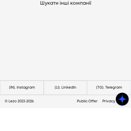
Шукати інші компанії
Потрібна допомога?
Напишіть на hello@lezo.io
(IN). Instagram
(LI). LinkedIn
(TG). Telegram
© Lezo 2023-
2026
Public Offer
Privacy Policy