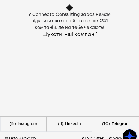
У Connecta Consulting зараз немає
відкритих вакансій, але є ще
2301
компаній, де на тебе чекають!
Шукати інші компанії
Потрібна допомога?
Напишіть на hello@lezo.io
(IN). Instagram
(LI). LinkedIn
(TG). Telegram
© Lezo 2023-
2026
Public Offer
Privacy Policy