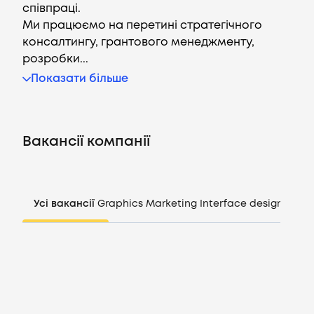
співпраці.
Ми працюємо на перетині стратегічного
консалтингу, грантового менеджменту,
розробки...
Вакансії
Показати більше
Компанії
Вакансії компанії
CV генератор
Увійти
Усі вакансії
Graphics
Marketing
Interface design
Mana
UA