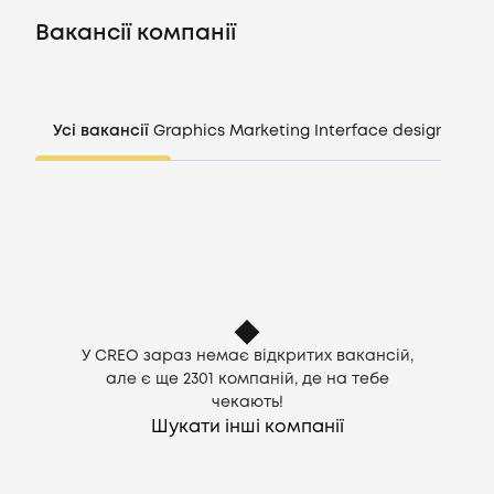
Вакансії
Вакансії компанії
Компанії
Усі вакансії
Graphics
Marketing
Interface design
Mana
CV генератор
Увійти
UA
У CREO зараз немає відкритих вакансій,
але є ще
2301
компаній, де на тебе
чекають!
Шукати інші компанії