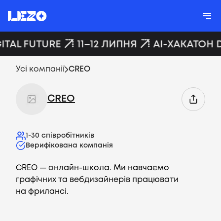
ITAL FUTURE
11–12 ЛИПНЯ
AI-ХАКАТОН D
Усі компанії
CREO
CREO
1-30
співробітників
Верифікована компанія
CREO — онлайн-школа. Ми навчаємо
графічних та вебдизайнерів працювати
на фрилансі.